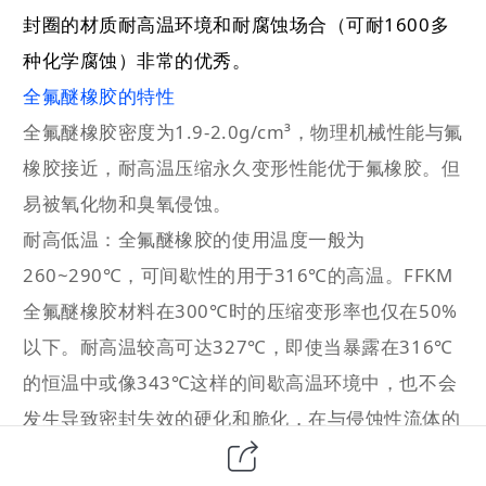
封圈的材质耐高温环境和耐腐蚀场合（可耐1600多
种化学腐蚀）非常的优秀。
全氟醚橡胶的
特性
全氟醚橡胶密度为1.9-2.0g/cm³，物理机械性能与氟
橡胶接近，耐高温压缩永久变形性能优于氟橡胶。但
易被氧化物和臭氧侵蚀。
耐高低温：全氟醚橡胶的使用温度一般为
260~290℃，可间歇性的用于316℃的高温。FFKM
全氟醚橡胶材料在300℃时的压缩变形率也仅在50%
以下。耐高温较高可达327℃，即使当暴露在316℃
的恒温中或像343℃这样的间歇高温环境中，也不会
发生导致密封失效的硬化和脆化，在与侵蚀性流体的
浸渍直接接触中依然能保持其弹力和回弹性能。由于